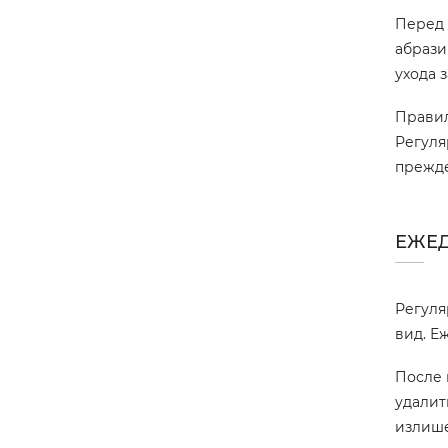
Перед 
абрази
ухода 
Правил
Регуля
прежде
ЕЖЕ
Регуля
вид. Е
После 
удалит
излише