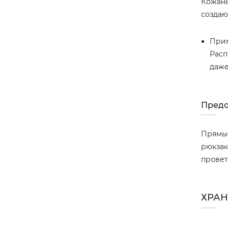
Кожаны
создаю
Прим
Расп
даже
Предо
Прямые
рюкзак
провет
ХРАН