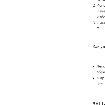
Испо
Нане
Избе
Фина
Посл
Как уд
Легк
обра
Жиро
неск
ЗАЩ