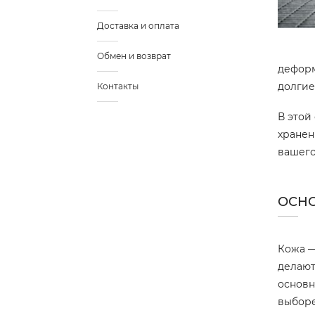
Доставка и оплата
Обмен и возврат
деформ
долгие
Контакты
В этой
хранен
вашего
ОСН
Кожа —
делают
основн
выборе