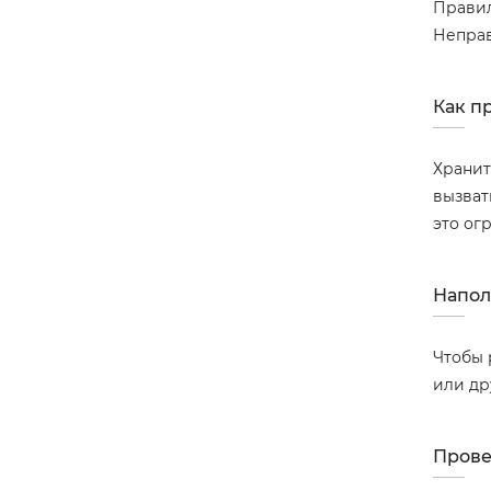
Правил
Неправ
Как п
Хранит
вызват
это ог
Напол
Чтобы 
или др
Прове