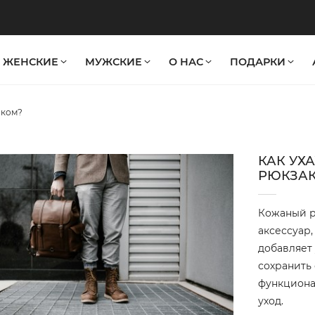
ЖЕНСКИЕ
МУЖСКИЕ
О НАС
ПОДАРКИ
аком?
КАК УХ
РЮКЗА
Кожаный р
аксессуар,
добавляет 
сохранить
функциона
уход.