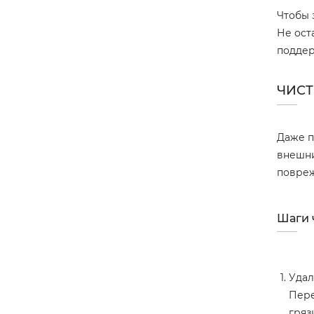
Чтобы 
Не ост
поддер
ЧИСТ
Даже п
внешни
повреж
Шаги 
Удал
Пере
гряз