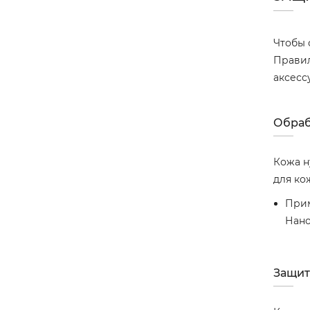
Чтобы 
Правил
аксесс
Обраб
Кожа н
для ко
Прим
Нано
Защит