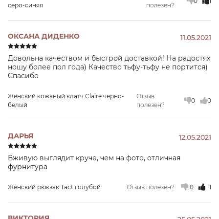
0
1
серо-синяя
полезен?
ОКСАНА ДИДЕНКО
11.05.2021
Довольна качеством и быстрой доставкой! На радостях
ношу более пол года) Качество тьфу-тьфу не портится)
Спасибо
Женский кожаный клатч Claire черно-
Отзыв
0
0
белый
полезен?
ДАРЬЯ
12.05.2021
Вживую выглядит круче, чем на фото, отличная
фурнитура
Женский рюкзак Tact голубой
Отзыв полезен?
0
1
ВИКТОРИЯ