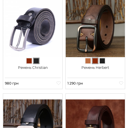
Коричневый
Черный
Светло-коричневый
Коричневый
Черный
Ремень Christian
Ремень Herbert
Цена
980 грн
Цена
1 290 грн