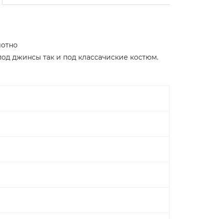
лотно
под джинсы так и под классачиские костюм.