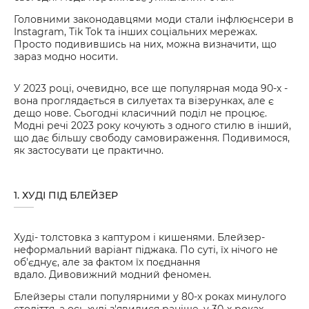
Головними законодавцями моди стали інфлюєнсери в
Instagram, Tik Tok та інших соціальних мережах.
Просто подивившись на них, можна визначити, що
зараз модно носити.
У 2023 році, очевидно, все ще популярная мода 90-х -
вона проглядається в силуетах та візерунках, але є
дещо нове. Сьогодні класичний поділ не процює.
Модні речі 2023 року кочують з одного стилю в інший,
що дає більшу свободу самовираження. Подивимося,
як застосувати це практично.
1. ХУДІ ПІД БЛЕЙЗЕР
Худі- толстовка з каптуром і кишенями. Блейзер-
неформальний варіант піджака. По суті, їх нічого не
об'єднує, але за фактом їх поєднання
вдало. Дивовижний модний феномен.
Блейзеры стали популярними у 80-х роках минулого
століття, а ось худі з'явилися раніше, у 30-х роках.