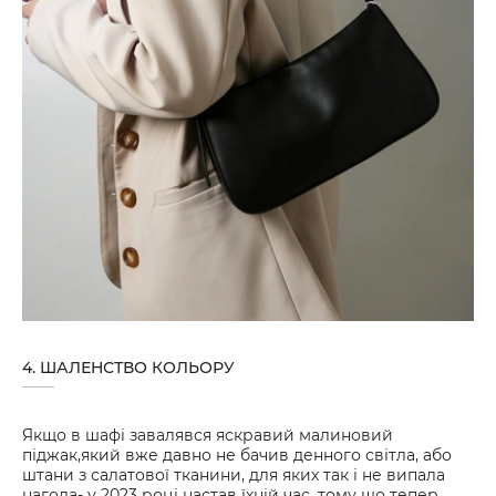
4. ШАЛЕНСТВО КОЛЬОРУ
Якщо в шафі завалявся яскравий малиновий
піджак,який вже давно не бачив денного світла, або
штани з салатової тканини, для яких так і не випала
нагода- у 2023 році настав їхній час, тому що тепер