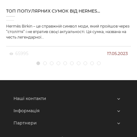
ІД HERMES...
Y2K
имвол моди, який пройшов через
Що таке Y2K? Це стиль одягу? Чи
уальності. Ця сумка, названа на
комп'ютерній системі? Якщо відпо
вищезазначене. Нижче ми...
17.05.2023
58816
Наші контакти
Інформація
Партнери