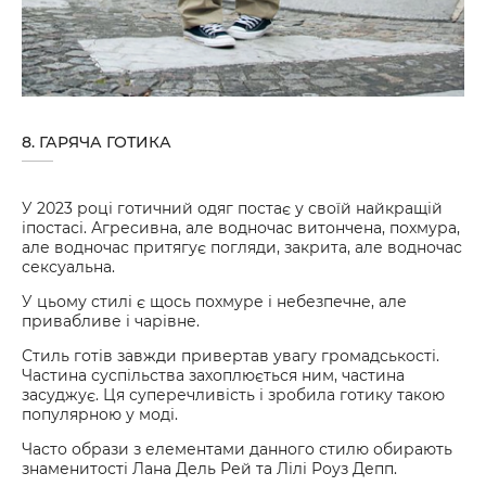
8. ГАРЯЧА ГОТИКА
У 2023 році готичний одяг постає у своїй найкращій
іпостасі. Агресивна, але водночас витончена, похмура,
але водночас притягує погляди, закрита, але водночас
сексуальна.
У цьому стилі є щось похмуре і небезпечне, але
привабливе і чарівне.
Стиль готів завжди привертав увагу громадськості.
Частина суспільства захоплюється ним, частина
засуджує. Ця суперечливість і зробила готику такою
популярною у моді.
Часто образи з елементами данного стилю обирають
знаменитості Лана Дель Рей та Лілі Роуз Депп.