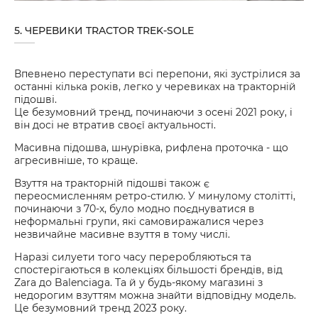
5. ЧЕРЕВИКИ TRACTOR TREK-SOLE
Впевнено переступати всі перепони, які зустрілися за
останні кілька років, легко у черевиках на тракторній
підошві.
Це безумовний тренд, починаючи з осені 2021 року, і
він досі не втратив своєї актуальності.
Масивна підошва, шнурівка, рифлена проточка - що
агресивніше, то краще.
Взуття на тракторній підошві також є
переосмисленням ретро-стилю. У минулому столітті,
починаючи з 70-х, було модно поєднуватися в
неформальні групи, які самовиражалися через
незвичайне масивне взуття в тому числі.
Наразі силуети того часу переробляються та
спостерігаються в колекціях більшості брендів, від
Zara до Balenciaga. Та й у будь-якому магазині з
недорогим взуттям можна знайти відповідну модель.
Це безумовний тренд 2023 року.