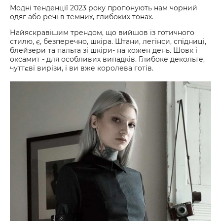
Модні тенденції 2023 року пропонують нам чорний
одяг або речі в темних, глибоких тонах.
Найяскравішим трендом, що вийшов із готичного
стилю, є, безперечно, шкіра. Штани, легінси, спідниці,
блейзери та пальта зі шкіри- на кожен день. Шовк і
оксамит - для особливих випадків. Глибоке декольте,
чуттєві вирізи, і ви вже королева готів.