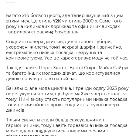
Багато хто боявся цього, але тепер змушений з цим
зіткнутися. Це стиль
Y2K
чи стиль 2000-х. Саме того
року на килимових доріжках та офіційних виходах
творилося справжнє божевілля.
Спідниці поверх джинсів, дивні головні убори,
укорочені жилети, тонкі яскраві шарфи і, звичайно,
екстремально низька посадка, незручна та
компрометуюча. Усе це характеризує моду на той час.
Так одягалися Періс Хілтон, Брітні Спірс, Майлі Сайрус
та багато інших молодих дівчат, що користувалися
дикою популярністю на той час.
Банально, але мода циклічна. І тренди одягу 2023 року
перегукуються з тим, що було майже чверть століття
тому. Нині знову стають популярними низька посадка,
топи незвичайного крою, спідниці та сукні поверх
джинсів.
Тільки силуети стали більш сексуальними і
гармонійними, тому навіть горезвісна низька посадка
може вдало поєднуватися з іншими речами і