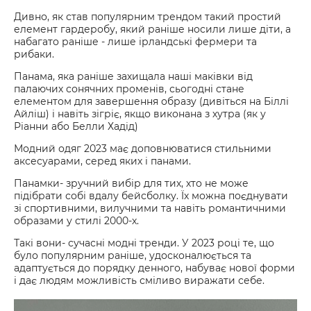
Дивно, як став популярним трендом такий простий
елемент гардеробу, який раніше носили лише діти, а
набагато раніше - лише ірландські фермери та
рибаки.
Панама, яка раніше захищала наші маківки від
палаючих сонячних променів, сьогодні стане
елементом для завершення образу (дивіться на Біллі
Айліш) і навіть зігріє, якщо виконана з хутра (як у
Ріанни або Белли Хадід)
Модний одяг 2023 має доповнюватися стильними
аксесуарами, серед яких і панами.
Панамки- зручний вибір для тих, хто не може
підібрати собі вдалу бейсболку. Їх можна поєднувати
зі спортивними, вилучними та навіть романтичними
образами у стилі 2000-х.
Такі вони- сучасні модні тренди. У 2023 році те, що
було популярним раніше, удосконалюється та
адаптується до порядку денного, набуває нової форми
і дає людям можливість сміливо виражати себе.