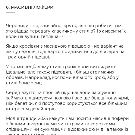
6. МАСИВНІ ЛОФЕРИ
Черевики - це, звичайно, круто, але що робити тим,
хто віддає перевагу класичному стилю? І як носити їх,
коли на вулиці теплішає?
Якщо кросівки з масивною підошвою - не варіант на
зміну сезонів, тоді варто придивитися до лоферів на
тракторній підошві.
У трохи недбалому стилі гранж вони виглядають
ідеально, але також підходять і більш стриманих
образів. Наприклад, костюми вільного крою, або у
стилі бойфренд.
Серед взуття на плоскій підошві вони заслужено
займають лідируючу позизію і все ще більш популярні,
ніж балетки, які поступово користуються все більшим
інтересом дизайнерів.
Модні тренди 2023 кажуть нам носити масивні лофери
з білими шкарпетками чи гетрами та короткими
спідницями чи сукнями, чи з довжиною міді, а також із
джинсами та брюками.