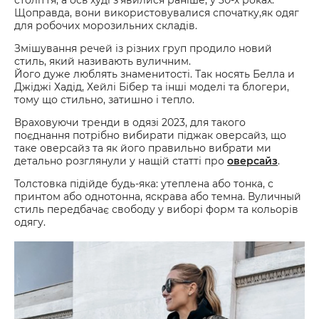
Щоправда, вони використовувалися спочатку,як одяг
для робочих морозильних складів.
Змішування речей із різних груп продило новий
стиль, який називають вуличним.
Його дуже люблять знаменитості. Так носять Белла и
Джіджі Хадід, Хейлі Бібер та інші моделі та блогери,
тому що стильно, затишно і тепло.
Враховуючи тренди в одязі 2023, для такого
поєднання потрібно вибирати піджак оверсайз, що
таке оверсайз та як його правильно вибрати ми
детально розглянули у нащій статті про
оверсайз
.
Толстовка підійде будь-яка: утеплена або тонка, с
принтом або однотонна, яскрава або темна. Вуличный
стиль передбачає свободу у виборі форм та кольорів
одягу.