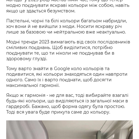
модно поєднувати яскраві кольори між собою, навіть
якщо це здається безумством.
Пастельні, чорні та білі кольори багатьом набридли,
хоч вони й не вийшли з моди. Носити яскраву річ
лише за базовою чи нейтральною вже неактуально.
Модні тренди 2023 вимагають від своїх послідовників
сміливих поєднань. Щоб виділитися, потрібно
поєднувати те, що ти ніколи не поєднував би в
здоровому глузді.
Тому варто знайти в Google коло кольорів та
подивитися, які кольори знаходяться один навпроти
одного. Само їх і варто поєднати, щоб досягти
максимальної гармонії.
Якщо ж гармонія - не для вас, тоді вибирайте взагалі
будь-які кольори, що виділяються із загальної маси в
гардеробі. Бажано, щоб форма одягу була простою.
Тоді вся увага буде прикута саме до кольору.