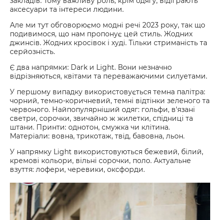
закладів. Тому важливу роль, крім одягу, відіграють
аксесуари та інтереси людини.
Але ми тут обговорюємо модні речі 2023 року, так що
подивимося, що нам пропонує цей стиль. Жодних
джинсів. Жодних кросівок і худі. Тільки стриманість та
серйозність.
Є два напрямки: Dark и Light. Вони незначно
відрізняються, квітами та переважаючими силуетами.
У першому випадку використовується темна палітра:
чорний, темно-коричневий, темні відтінки зеленого та
червоного. Найпопулярніший одяг: гольфи, в'язані
светри, сорочки, звичайно ж жилетки, спідниці та
штани. Принти: однотон, смужка чи клітина.
Матеріали: вовна, трикотаж, твід, бавовна, льон.
У напрямку Light використовуються бежевий, білий,
кремові кольори, вільні сорочки, поло. Актуальне
взуття: лофери, черевики, оксфорди.