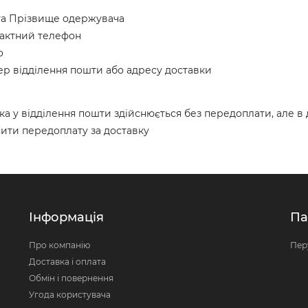
 та Прізвище одержувача
актний телефон
о
р відділення пошти або адресу доставки
ка у відділення пошти здійснюється без передоплати, але в
ити передоплату за доставку
Інформація
Па
Про компанію
Пер
Доставка і оплата
Обмін і повернення
Угода користувача