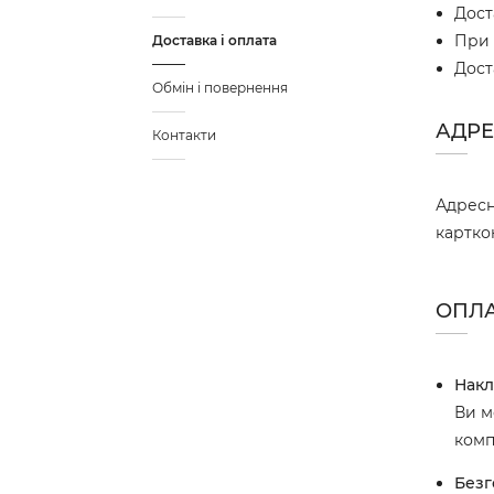
Дост
При 
Доставка і оплата
Дост
Обмін і повернення
АДРЕ
Контакти
Адресн
картк
ОПЛ
Накл
Ви м
комп
Безг