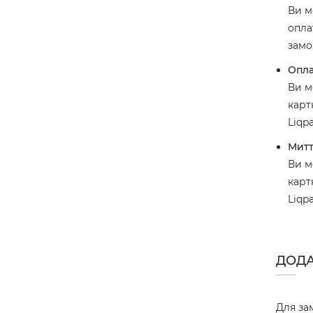
Ви м
опла
замо
Опла
Ви м
карт
Liqp
Митт
Ви м
карт
Liqp
ДОДА
Для за