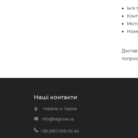
Ім'я
Конт
Міст
Номе
Достав
попрос
Наші контакти
Україна, м. Харків
info@bagtone.ua
+38 (067) 009-00-40