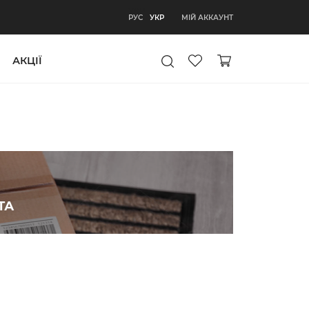
УКР
МІЙ АККАУНТ
РУС
УКР
АКЦІЇ
ТА