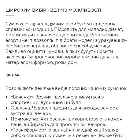
ШИРОКИЙ ВИБІР - ВЕЛИКІ МОЖЛИВОСТІ
Сумочка стає невід'ємним атрибутом гардеробу
справжньої модниці. Підходить для молодих дівчат,
романтичних панночок, ділових леді. Величезний
асортимент дозволяє підібрати моделі з урахуванням
особистих переваг, обраного способу, наряду.
Важливо оцінити і умови, в яких будуть носити
аксесуар. Запропоновані вироби умовно ділять за
матеріалом, формою, розміром.
форма
Розрізняють декілька видів поясних жіночих сумочок:
«Бананка». Зручна, ідеально вписується в
спортивний, вуличний цибуля.
Овальна. Чудово підходить для виходу, вечірок,
зустрічей, вечерь.
Прямокутна. Як і овальні, використовують кожен
день, вибирають для прогулянок, вечірок.
«Трансформер». У звичайній модифікації являє
собою стандартну сумочку з ременем. Може бути