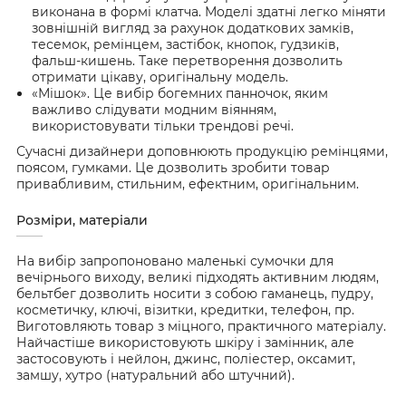
виконана в формі клатча. Моделі здатні легко міняти
зовнішній вигляд за рахунок додаткових замків,
тесемок, ремінцем, застібок, кнопок, гудзиків,
фальш-кишень. Таке перетворення дозволить
отримати цікаву, оригінальну модель.
«Мішок». Це вибір богемних панночок, яким
важливо слідувати модним віянням,
використовувати тільки трендові речі.
Сучасні дизайнери доповнюють продукцію ремінцями,
поясом, гумками. Це дозволить зробити товар
привабливим, стильним, ефектним, оригінальним.
Розміри, матеріали
На вибір запропоновано маленькі сумочки для
вечірнього виходу, великі підходять активним людям,
бельтбег дозволить носити з собою гаманець, пудру,
косметичку, ключі, візитки, кредитки, телефон, пр.
Виготовляють товар з міцного, практичного матеріалу.
Найчастіше використовують шкіру і замінник, але
застосовують і нейлон, джинс, поліестер, оксамит,
замшу, хутро (натуральний або штучний).