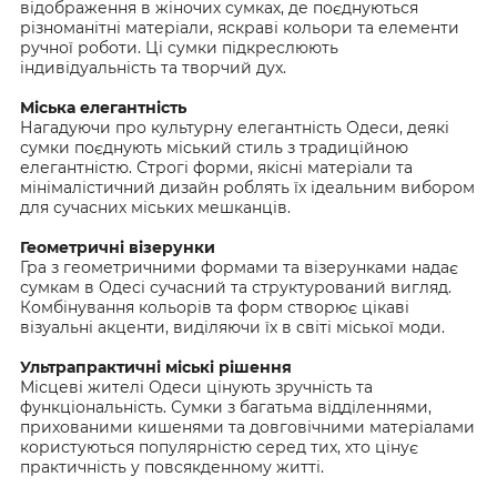
відображення в жіночих сумках, де поєднуються
різноманітні матеріали, яскраві кольори та елементи
ручної роботи. Ці сумки підкреслюють
індивідуальність та творчий дух.
Міська елегантність
Нагадуючи про культурну елегантність Одеси, деякі
сумки поєднують міський стиль з традиційною
елегантністю. Строгі форми, якісні матеріали та
мінімалістичний дизайн роблять їх ідеальним вибором
для сучасних міських мешканців.
Геометричні візерунки
Гра з геометричними формами та візерунками надає
сумкам в Одесі сучасний та структурований вигляд.
Комбінування кольорів та форм створює цікаві
візуальні акценти, виділяючи їх в світі міської моди.
Ультрапрактичні міські рішення
Місцеві жителі Одеси цінують зручність та
функціональність. Сумки з багатьма відділеннями,
прихованими кишенями та довговічними матеріалами
користуються популярністю серед тих, хто цінує
практичність у повсякденному житті.