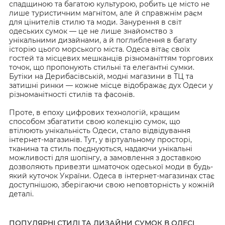
спадщиною та багатою культурою, робить це місто не
лише туристичним магнітом, але й справжнім раєм
для цінителів стилю та моди. Занурення в світ
одеських сумок — це не лише знайомство з
унікальними дизайнами, а й поглиблення в багату
історію цього морського міста. Одеса вітає своїх
гостей та місцевих мешканців різноманіттям торгових
точок, що пропонують стильні та елегантні сумки.
Бутіки на Дерибасівській, модні магазини в ТЦ та
затишні ринки — кожне місце відображає дух Одеси у
різноманітності стилів та фасонів.
Проте, в епоху цифрових технологій, кращим
способом збагатити свою колекцію сумок, що
втілюють унікальність Одеси, стало відвідування
інтернет-магазинів. Тут, у віртуальному просторі,
тканина та стиль поєднуються, надаючи унікальні
можливості для шопінгу, а замовлення з доставкою
дозволяють привезти шматочок одеської моди в будь-
який куточок України. Одеса в інтернет-магазинах стає
доступнішою, зберігаючи свою неповторність у кожній
деталі.
ПОПУЛЯРНІ СТИЛІ ТА ДИЗАЙНИ СУМОК В ОДЕСІ