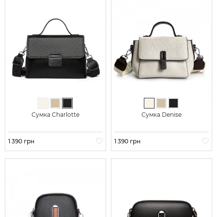
Молочний
Бежевий
Чорний
Молочний
Бежевий
Чорний
Сумка Charlotte
Сумка Denise
Ціна
1 390 грн
Ціна
1 390 грн