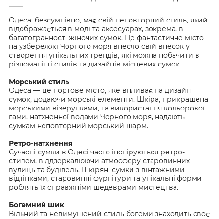
Одеса, безсумнівно, має свій неповторний стиль, який
відображається в моді та аксесуарах, зокрема, в
багатогранності жіночих сумок. Це фантастичне місто
на узбережжі Чорного моря внесло свій внесок у
створення унікальних трендів, які можна побачити в
різноманітті стилів та дизайнів місцевих сумок.
Морський стиль
Одеса — це портове місто, яке впливає на дизайн
сумок, додаючи морські елементи. Шкіра, прикрашена
морськими візерунками, та використання кольорової
гами, натхненної водами Чорного моря, надають
сумкам неповторний морський шарм.
Ретро-натхнення
Сучасні сумки в Одесі часто інспіруються ретро-
стилем, віддзеркалюючи атмосферу старовинних
вулиць та будівель. Шкіряні сумки з вінтажними
відтінками, старовинні фурнітури та унікальні форми
роблять їх справжніми шедеврами мистецтва.
Богемний шик
Вільний та невимушений стиль богеми знаходить своє