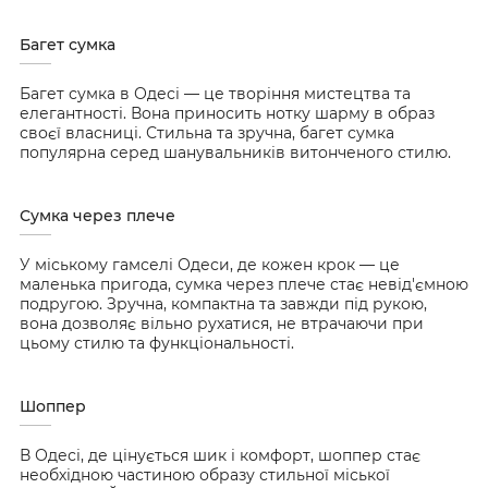
Багет сумка
Багет сумка в Одесі — це творіння мистецтва та
елегантності. Вона приносить нотку шарму в образ
своєї власниці. Стильна та зручна, багет сумка
популярна серед шанувальників витонченого стилю.
Сумка через плече
У міському гамселі Одеси, де кожен крок — це
маленька пригода, сумка через плече стає невід'ємною
подругою. Зручна, компактна та завжди під рукою,
вона дозволяє вільно рухатися, не втрачаючи при
цьому стилю та функціональності.
Шоппер
В Одесі, де цінується шик і комфорт, шоппер стає
необхідною частиною образу стильної міської