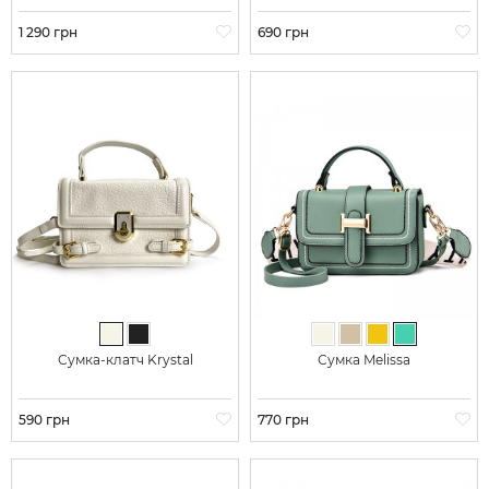
Ціна
1 290 грн
Ціна
690 грн
Молочний
Чорний
Молочний
Бежевий
Жовтий
М'ятний
Сумка-клатч Krystal
Сумка Melissa
Ціна
590 грн
Ціна
770 грн