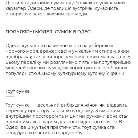
Ці стилі та дизайни сумок відображають унікальний
характер Одеси, де традиція зустрічає сучасність,
створюючи захоплюючий світ моди.
ПОПУЛЯРНІ МОДЕЛІ СУМОК В ОДЕСІ
Одеса, культурно насичене місто на узбережжі
Чорного моря, вражає своїм унікальним стилем, який
відображається у виборі сумок місцевих мешканців. У
цьому переліку ми розглянемо п'ять найпопулярніших
моделей жіночих сумок, які користуються особливою
популярністю в цьому культурному куточку України.
Тоут сумка
Тоут сумка — ідеальний вибір для жінок, які віддають
перевагу простору та стилю в одному. З вмістким
внутрішнім простором та міцними ручками вона стає
відмінним аксесуаром для повсякденного життя. В
Одесі, де цінується практичність, тоут сумка стає
невід'ємною частиною гардеробу.