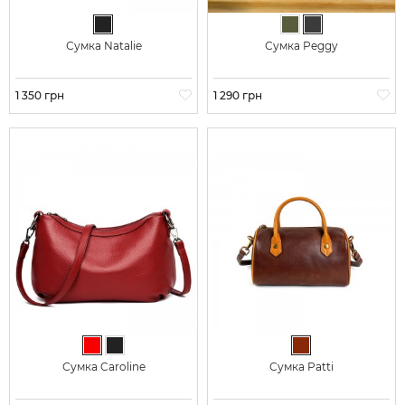
Чорний
Хакі
Графіт
Сумка Natalie
Сумка Peggy
Ціна
1 350 грн
Ціна
1 290 грн
Червоний
Чорний
Коричневий
Сумка Caroline
Сумка Patti