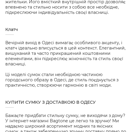
жительки. Його вмісткий внутрішній простір дозволяє
впевнено та стильно носити з собою все необхідне,
підкреслюючи індивідуальність своєї власниці.
Клатч
Вечірній вихід в Одесі вимагає особливого акценту, і
клатч ідеально вписується в цей контекст. Елегантний,
вишуканий та часто прикрашений коштовними
елементами, він підкреслює жіночність та стиль своєї
власниці.
Ці моделі сумок стали необхідною частиною
городського образу в Одесі, де стиль поєднується з
практичністю, створюючи гармонію в світі моди.
КУПИТИ СУМКУ З ДОСТАВКОЮ В ОДЕСУ
Бажаєте придбати стильну сумку, не виходячи з дому?
У інтернет-магазині Bagtone це легко та зручно! Ми
надаємо широкий асортимент модних та якісних
сумок, а також забезпечуємо зручну доставку прямо до