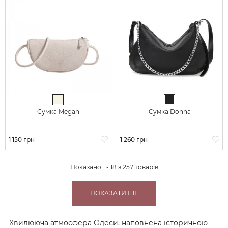
Молочний
Чорний
Сумка Megan
Сумка Donna
Ціна
1 150 грн
Ціна
1 260 грн
Показано 1 - 18 з 257 товарів
ПОКАЗАТИ ЩЕ
Хвилююча атмосфера Одеси, наповнена історичною