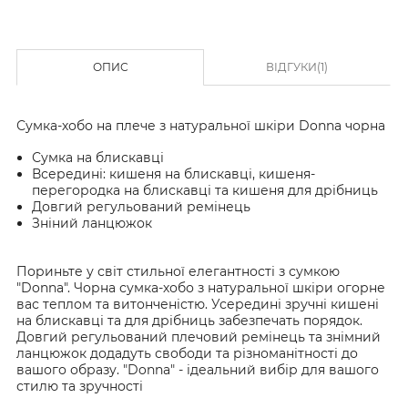
ОПИС
ВІДГУКИ(1)
Сумка-хобо на плече з натуральної шкіри Donna чорна
Сумка на блискавці
Всередині: кишеня на блискавці, кишеня-
перегородка на блискавці та кишеня для дрібниць
Довгий регульований ремінець
Зніний ланцюжок
Пориньте у світ стильної елегантності з сумкою
"Donna". Чорна сумка-хобо з натуральної шкіри огорне
вас теплом та витонченістю. Усередині зручні кишені
на блискавці та для дрібниць забезпечать порядок.
Довгий регульований плечовий ремінець та знімний
ланцюжок додадуть свободи та різноманітності до
вашого образу. "Donna" - ідеальний вибір для вашого
стилю та зручності