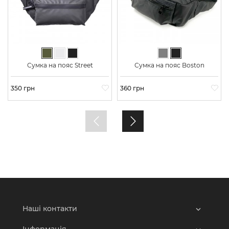
Хакі
Сріблястий
Чорний
Сірий
Чорний
Сумка на пояс Street
Сумка на пояс Boston
Ціна
350 грн
Ціна
360 грн
Наші контакти
Інформація