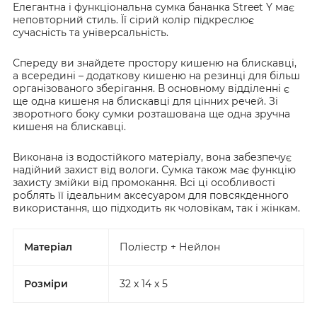
Елегантна і функціональна сумка бананка Street Y має
неповторний стиль. Її сірий колір підкреслює
сучасність та універсальність.
Спереду ви знайдете простору кишеню на блискавці,
а всередині – додаткову кишеню на резинці для більш
організованого зберігання. В основному відділенні є
ще одна кишеня на блискавці для цінних речей. Зі
зворотного боку сумки розташована ще одна зручна
кишеня на блискавці.
Виконана із водостійкого матеріалу, вона забезпечує
надійний захист від вологи. Сумка також має функцію
захисту змійки від промокання. Всі ці особливості
роблять її ідеальним аксесуаром для повсякденного
використання, що підходить як чоловікам, так і жінкам.
Матеріал
Поліестр + Нейлон
Розміри
32 x 14 x 5