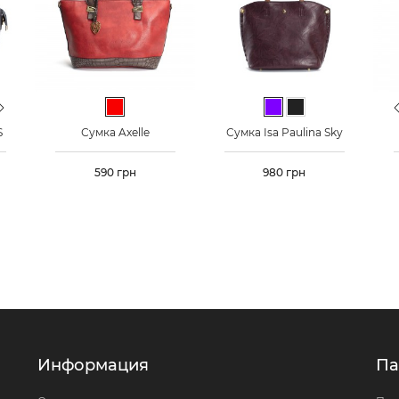
ext
Pr
евый
о-синий
Черный
Красный
Фиолетовый
Черный
S
Сумка Axelle
Сумка Isa Paulina Sky
Цена
590 грн
Цена
980 грн
Информация
Па