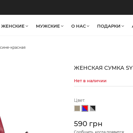
ЖЕНСКИЕ
МУЖСКИЕ
О НАС
ПОДАРКИ
 сине-красная
ЖЕНСКАЯ СУМКА SY
Нет в наличии
Цвет:
Сине-красный
Серо-бежевый
Серо-черный
590 грн
Cообщить, когда появится: