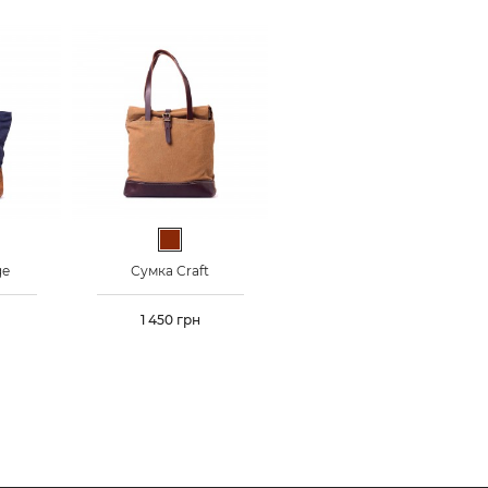
афит
Коричневый
ge
Сумка Craft
Цена
1 450 грн