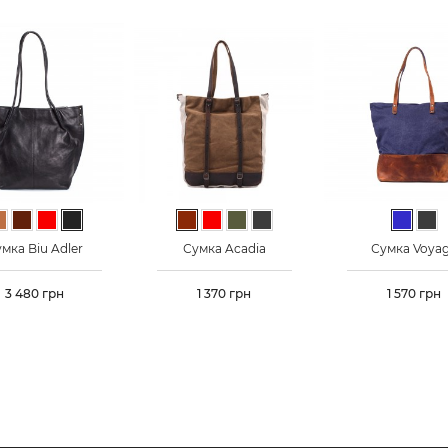
Светло-коричневый
Темно-коричневый
Красный
Черный
Коричневый
Красный
Хаки
Графит
Синий
Гр
мка Biu Adler
Сумка Acadia
Сумка Voya
Цена
3 480 грн
Цена
1 370 грн
Цена
1 570 грн