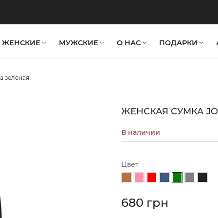
ЖЕНСКИЕ
МУЖСКИЕ
О НАС
ПОДАРКИ
a зеленая
ЖЕНСКАЯ СУМКА J
В наличии
Цвет:
Зеленый
Светло-коричневый
Светло-розовый
Красный
Серо-синий
Серый
Черн
680 грн