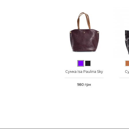
Фиолетовый
Черный
Сумка Isa Paulina Sky
Су
Цена
980 грн