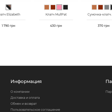
Черно-бело-коричневый
Светло-коричневый
Коричневый
Светло-розовый
Черный
Светло-ко
Корич
Се
атч Elizabeth
Клатч MullPat
Сумочка-клатч
Цена
1 790 грн
Цена
430 грн
Цена
370 грн
Информация
Па
О компании
Пар
Доставка и оплата
Обмен и возврат
Пользовательское соглашение