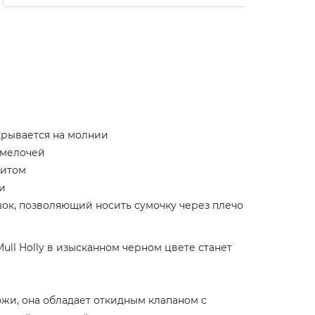
акрывается на молнии
 мелочей
нитом
и
к, позволяющий носить сумочку через плечо
ull Holly в изысканном черном цвете станет
жи, она обладает откидным клапаном с