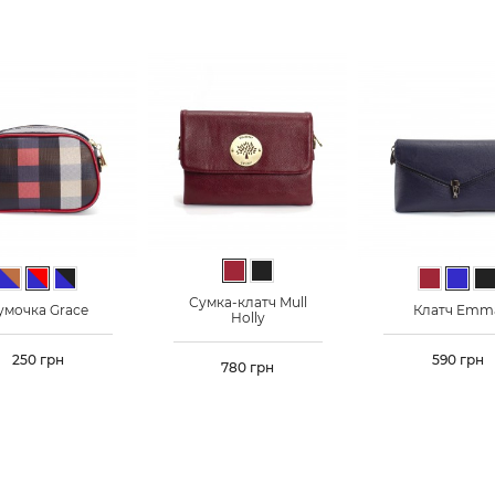
Бордовый
Черный
Сине-бежевый
Сине-красный
Сине-черный
Бордовы
Сини
Ч
Сумка-клатч Mull
умочка Grace
Клатч Emm
Holly
Цена
250 грн
Цена
590 грн
Цена
780 грн