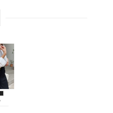
й
леный
Черный
e