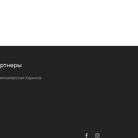
ртнеры
икмахерская Харьков