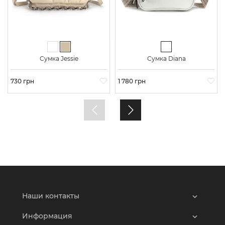
Белый
Бежевый
Белый
Сумка Jessie
Сумка Diana
Цена
730 грн
Цена
1 780 грн
Наши контакты
Информация