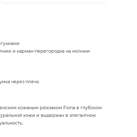
егунками
олнии и карман-перегородка на молнии
умка через плечо
женским кожаным рюкзаком Fiona в глубоком
атуральной кожи и выдержан в элегантном
уальность.