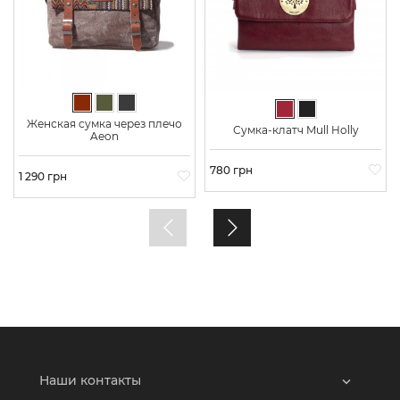
Коричневый
Хаки
Графит
Бордовый
Черный
Женская сумка через плечо
Сумка-клатч Mull Holly
Aeon
Цена
780 грн
Цена
1 290 грн
Наши контакты