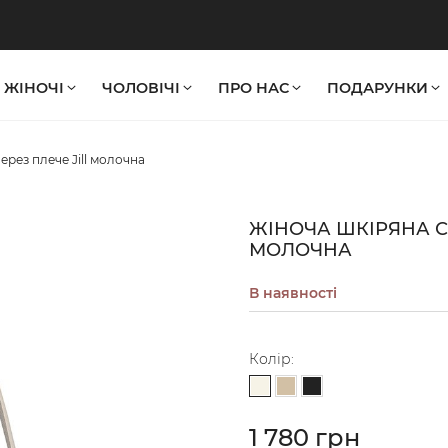
ЖІНОЧІ
ЧОЛОВІЧІ
ПРО НАС
ПОДАРУНКИ
ерез плече Jill молочна
ЖІНОЧА ШКІРЯНА С
МОЛОЧНА
В наявності
Колір:
Молочний
Бежевий
Чорний
1 780 грн