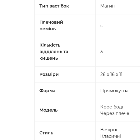
Тип застібок
Магніт
Плечовий
є
ремінь
Кількість
відділень та
3
кишень
Розміри
26 x 16 x 11
Форма
Прямокутна
Крос-боді
Модель
Через плече
Вечірні
Стиль
Класичні