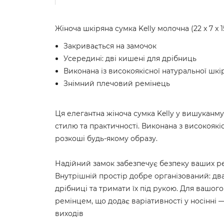
Жіноча шкіряна сумка Kelly молочна (22 x 7 x 1
Закривається на замочок
Усередині: дві кишені для дрібниць
Виконана із високоякісної натуральної шкі
Знімний плечовий ремінець
Ця елегантна жіноча сумка Kelly у вишуканм
стилю та практичності. Виконана з високоякі
розкоші будь-якому образу.
Надійний замок забезпечує безпеку ваших ре
Внутрішній простір добре організований: дв
дрібниці та тримати їх під рукою. Для вашо
ремінцем, що додає варіативності у носінні 
виходів