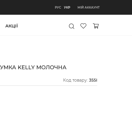
УКР
МІЙ АККАУНТ
РУС
УКР
АКЦІЇ
СУМКА KELLY МОЛОЧНА
Код товару:
355I