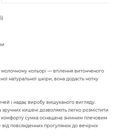
5)
ри
у молочному кольорі — втілення витонченого
сної натуральної шкіри, вона додасть нотку
чей і надає виробу вишуканого вигляду.
а зручних кишені дозволяють легко розмістити
го комфорту сумка оснащена знімним плечовим
— від повсякденних прогулянок до вечірніх