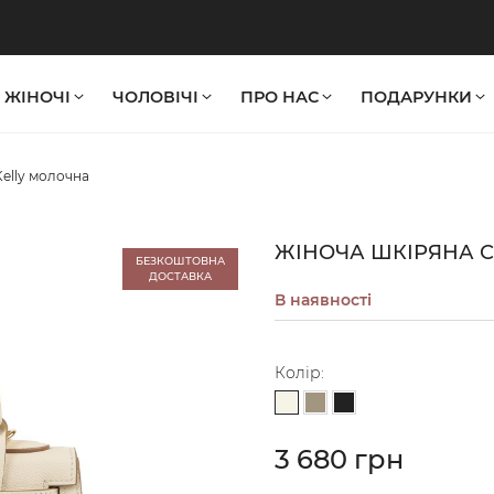
ЖІНОЧІ
ЧОЛОВІЧІ
ПРО НАС
ПОДАРУНКИ
Kelly молочна
ЖІНОЧА ШКІРЯНА 
БЕЗКОШТОВНА
ДОСТАВКА
В наявності
Колір:
Молочний
Сіро-бежевий
Чорний
3 680 грн