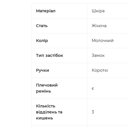
Матеріал
Шкіра
Стать
Жіноча
Колір
Молочний
Тип застібок
Замок
Ручки
Короткі
Плечовий
є
ремінь
Кількість
відділень та
3
кишень