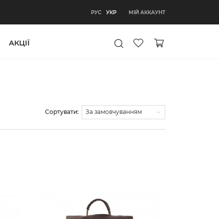
УКР
МІЙ АККАУНТ
РУС
УКР
АКЦІЇ
Сортувати: