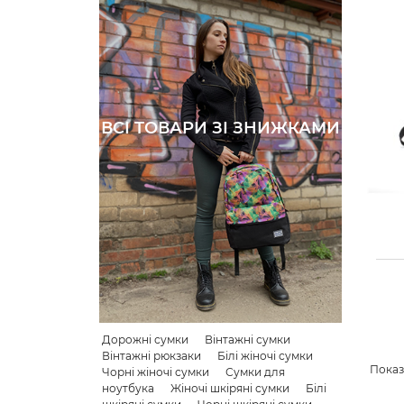
ВСІ ТОВАРИ ЗІ ЗНИЖКАМИ
Дорожні сумки
Вінтажні сумки
Вінтажні рюкзаки
Білі жіночі сумки
Показа
Чорні жіночі сумки
Сумки для
ноутбука
Жіночі шкіряні сумки
Білі