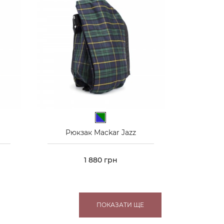
фляж
Синьо-зелений
Рюкзак Mackar Jazz
Ціна
1 880 грн
ПОКАЗАТИ ЩЕ