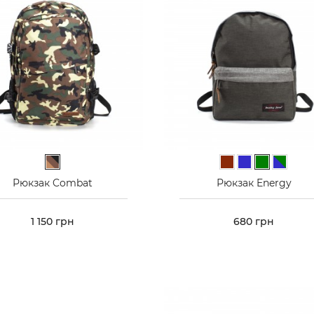
Коричневий камуфляж
Коричневий
Синій
Зелений
Синьо-з
Рюкзак Combat
Рюкзак Energy
Ціна
1 150 грн
Ціна
680 грн