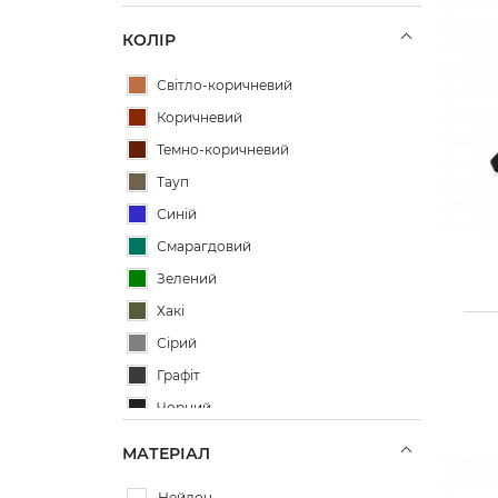
КОЛІР
Світло-коричневий
Коричневий
Темно-коричневий
Тауп
Синій
Смарагдовий
Зелений
Хакі
Сірий
Графіт
Чорний
Чорно-білий
МАТЕРІАЛ
Синьо-зелений
Нейлон