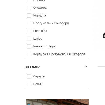
Синьо-чорний
Оксфорд
Коричневий камуфляж
Бордовий камуфляж
Кордура
Зелений камуфляж
Прогумований оксфорд
Сірий камуфляж
Екошкіра
Різнокольоровий
Шкіра
Канвас + Шкіра
Кордура + Прогумований Оксфорд
РОЗМІР
Середні
Великі