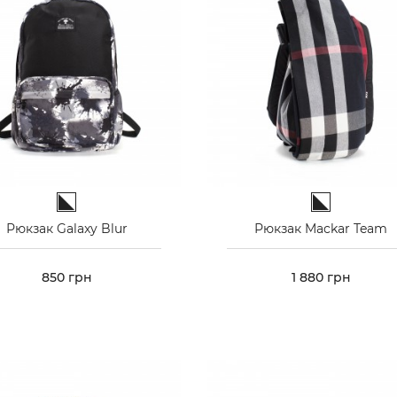
Чорно-білий
Чорно-білий
Рюкзак Galaxy Blur
Рюкзак Mackar Team
Ціна
850 грн
Ціна
1 880 грн