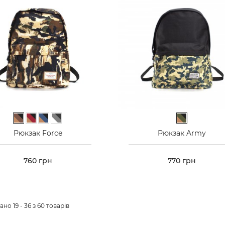
Коричневий камуфляж
Бордовий камуфляж
Синій камуфляж
Сірий камуфляж
Зелений каму
Рюкзак Force
Рюкзак Army
Ціна
760 грн
Ціна
770 грн
но 19 - 36 з 60 товарів