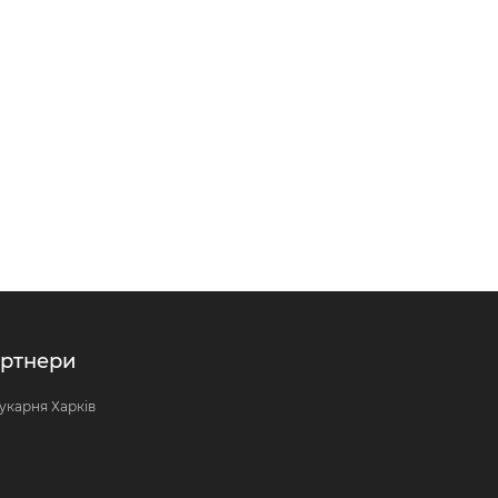
ртнери
укарня Харків