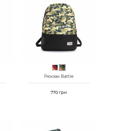
елений
Бордовий камуфляж
Зелений камуфляж
Рюкзак Battle
Ціна
770 грн