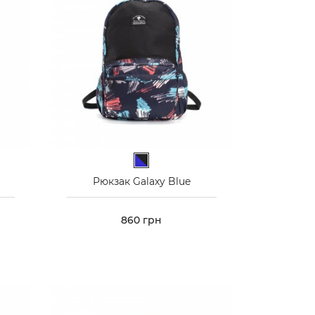
Синьо-чорний
Рюкзак Galaxy Blue
Ціна
860 грн