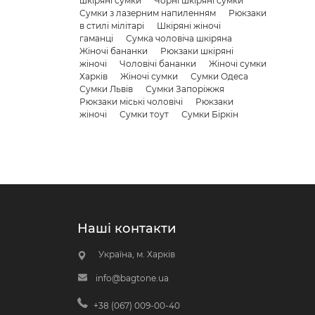
шкіряні сумки
Чорні шкіряні сумки
Сумки з лазерним напиленням
Рюкзаки
в стилі мілітарі
Шкіряні жіночі
гаманці
Сумка чоловіча шкіряна
Жіночі бананки
Рюкзаки шкіряні
жіночі
Чоловічі бананки
Жіночі сумки
Харків
Жіночі сумки
Сумки Одеса
Сумки Львів
Сумки Запоріжжя
Рюкзаки міські чоловічі
Рюкзаки
жіночі
Сумки тоут
Сумки Біркін
Наші контакти
Україна, м. Харків
info@bagtone.ua
+38 (067) 009-00-40