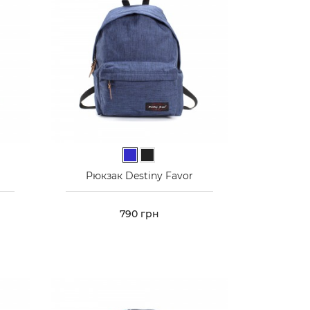
Синій
Чорний
Рюкзак Destiny Favor
Ціна
790 грн