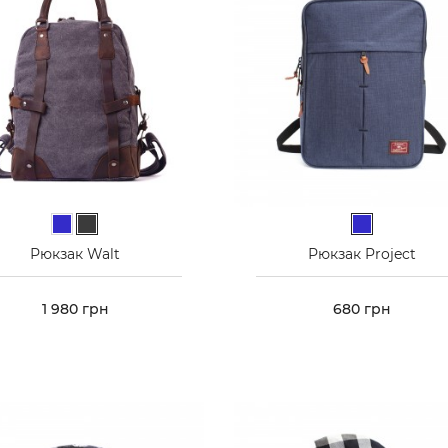
Синій
Графіт
Синій
Рюкзак Walt
Рюкзак Project
Ціна
1 980 грн
Ціна
680 грн