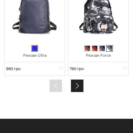
Синій
Коричневий камуфляж
Бордовий камуфля
Синій камуфля
Сірий каму
Рюкзак Ultra
Рюкзак Force
Ціна
860 грн
Ціна
760 грн