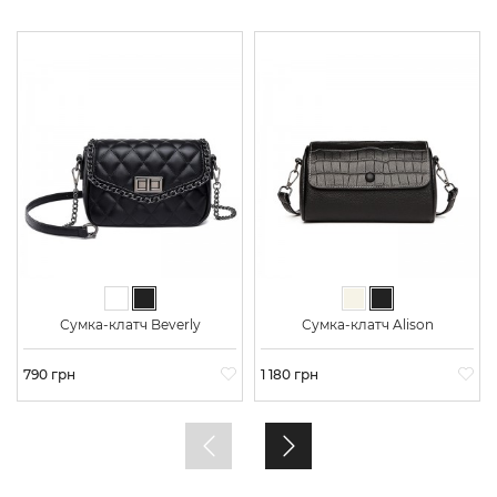
Белый
Черный
Молочный
Черный
Сумка-клатч Beverly
Сумка-клатч Alison
Цена
790 грн
Цена
1 180 грн