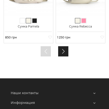
Белый
Молочный
Черный
Молочный
Светло-розовы
Сумка Pamela
Сумка Rebecca
Цена
850 грн
Цена
1 250 грн
Наши контакты
Информация