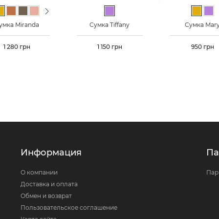
us
Next
Горчичный
Светло-коричневый
Тауп
Персиковый
Красный
Сиреневый
Горчич
Си
умка Miranda
Сумка Tiffany
Сумка Mar
Цена
1 280 грн
Цена
1 150 грн
Цена
950 грн
Информация
Па
О компании
Пар
Доставка и оплата
Обмен и возврат
Пользовательское соглашение