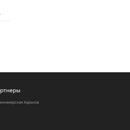
ный
реневый
y
ртнеры
икмахерская Харьков