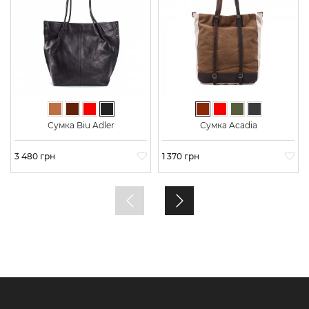
Светло-коричневый
Темно-коричневый
Красный
Черный
Коричневый
Красный
Хаки
Графит
Сумка Biu Adler
Сумка Acadia
Цена
3 480 грн
Цена
1 370 грн