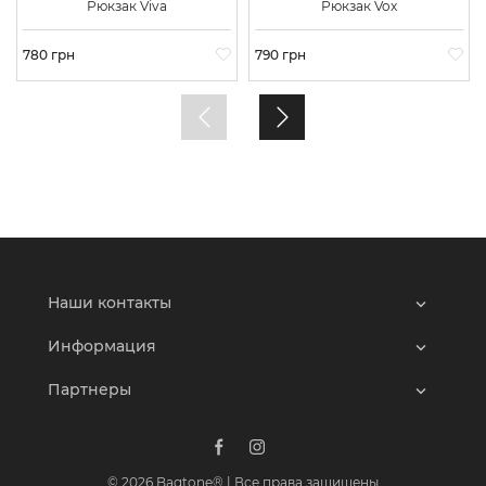
Рюкзак Viva
Рюкзак Vox
Цена
780 грн
Цена
790 грн
Наши контакты
Информация
Партнеры
© 2026 Bagtone® | Все права защищены