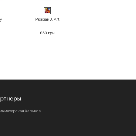
оцветный
Разноцветный
ty
Рюкзак J. Art
Цена
850 грн
ртнеры
икмахерская Харьков