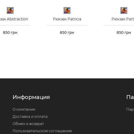
Разноцветный
Разноцветный
Разн
зак Abstraction
Рюкзак Patricia
Рюкзак Par
Цена
850 грн
Цена
850 грн
Цена
850 грн
Информация
Па
О компании
Пар
Доставка и оплата
Обмен и возврат
Пользовательское соглашение