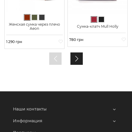
Коричневый
Хаки
Графит
Бордовый
Черный
Женская сумка через плечо
Сумка-клатч Mull Holly
Aeon
Цена
780 грн
Цена
1 290 грн
Наши контакты
Информация