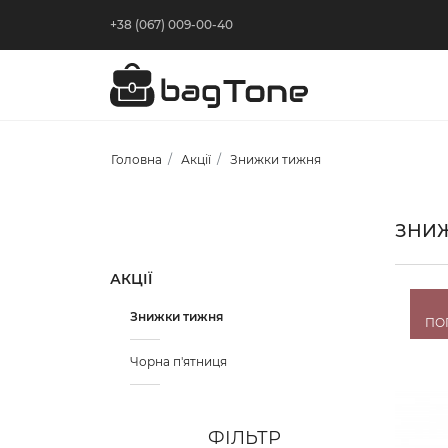
+38 (067) 009-00-40
Головна
Акції
Знижки тижня
ЗНИ
АКЦІЇ
Знижки тижня
ПО
Чорна п'ятниця
ФІЛЬТР