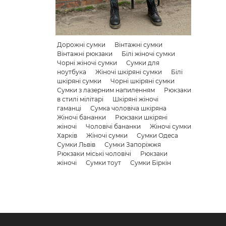
Дорожні сумки
Вінтажні сумки
Вінтажні рюкзаки
Білі жіночі сумки
Чорні жіночі сумки
Сумки для
ноутбука
Жіночі шкіряні сумки
Білі
шкіряні сумки
Чорні шкіряні сумки
Сумки з лазерним напиленням
Рюкзаки
в стилі мілітарі
Шкіряні жіночі
гаманці
Сумка чоловіча шкіряна
Жіночі бананки
Рюкзаки шкіряні
жіночі
Чоловічі бананки
Жіночі сумки
Харків
Жіночі сумки
Сумки Одеса
Сумки Львів
Сумки Запоріжжя
Рюкзаки міські чоловічі
Рюкзаки
жіночі
Сумки тоут
Сумки Біркін