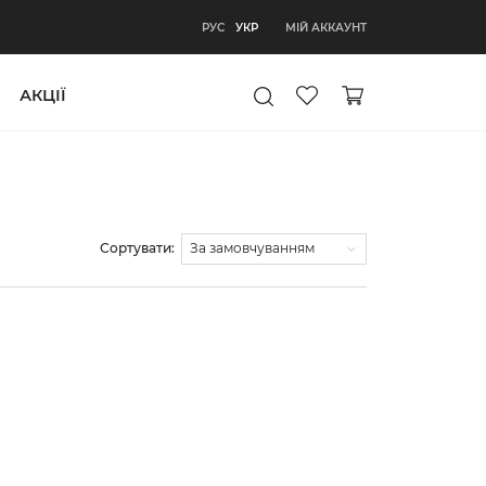
УКР
МІЙ АККАУНТ
РУС
УКР
АКЦІЇ
Сортувати: