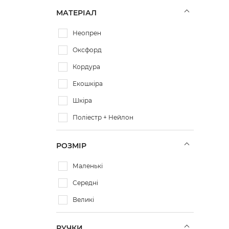
Синьо-чорний
МАТЕРІАЛ
Коричневий камуфляж
Неопрен
Бордовий камуфляж
Оксфорд
Кордура
Екошкіра
Шкіра
Поліестр + Нейлон
РОЗМІР
Маленькі
Середні
Великі
РУЧКИ