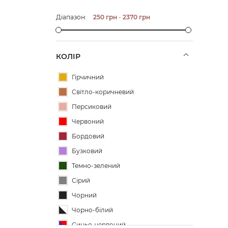
Діапазон:
250
грн
-
2370
грн
КОЛІР
Гірчичний
Світло-коричневий
Персиковий
Червоний
Бордовий
Бузковий
Темно-зелений
Сірий
Чорний
Чорно-білий
Синьо-червоний