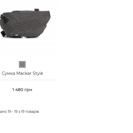
Сірий
Сумка Mackar Style
Ціна
1 480 грн
но 19 - 19 з 19 товарів