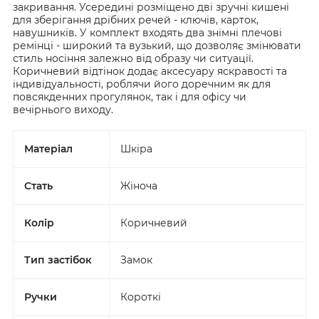
закривання. Усередині розміщено дві зручні кишені
для зберігання дрібних речей - ключів, карток,
навушників. У комплект входять два знімні плечові
ремінці - широкий та вузький, що дозволяє змінювати
стиль носіння залежно від образу чи ситуації.
Коричневий відтінок додає аксесуару яскравості та
індивідуальності, роблячи його доречним як для
повсякденних прогулянок, так і для офісу чи
вечірнього виходу.
Матеріал
Шкіра
Стать
Жіноча
Колір
Коричневий
Тип застібок
Замок
Ручки
Короткі