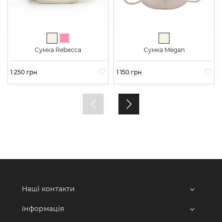
Молочний
Світло-рожевий
Молочний
Сумка Rebecca
Сумка Megan
Ціна
1 250 грн
Ціна
1 150 грн
Наші контакти
Інформація