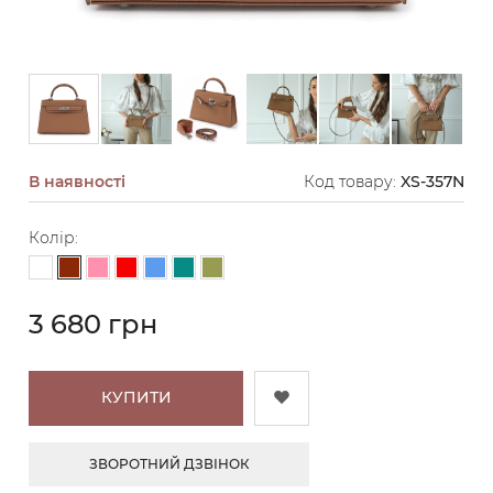
В наявності
Код товару:
XS-357N
Колір:
Коричневий
Білий
Світло-рожевий
Червоний
Блакитний
Бірюзовий
Фісташковий
3 680 грн
КУПИТИ
ЗВОРОТНИЙ ДЗВІНОК