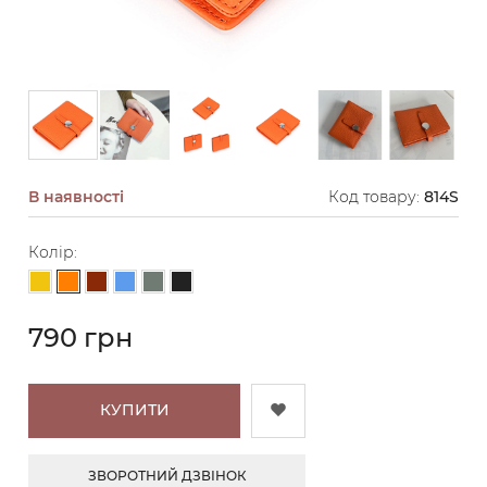
В наявності
Код товару:
814S
Колір:
Помаранчевий
Жовтий
Коричневий
Блакитний
Сіро-зелений
Чорний
790 грн
КУПИТИ
ЗВОРОТНИЙ ДЗВІНОК