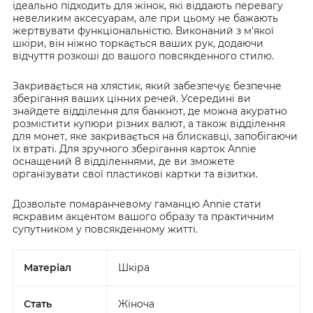
ідеально підходить для жінок, які віддають перевагу
невеликим аксесуарам, але при цьому не бажають
жертвувати функціональністю. Виконаний з м'якої
шкіри, він ніжно торкається ваших рук, додаючи
відчуття розкоші до вашого повсякденного стилю.
Закривається на хлястик, який забезпечує безпечне
зберігання ваших цінних речей. Усередині ви
знайдете відділення для банкнот, де можна акуратно
розмістити купюри різних валют, а також відділення
для монет, яке закривається на блискавці, запобігаючи
їх втраті. Для зручного зберігання карток Annie
оснащений 8 відділеннями, де ви зможете
організувати свої пластикові картки та візитки.
Дозвольте помаранчевому гаманцю Annie стати
яскравим акцентом вашого образу та практичним
супутником у повсякденному житті.
Матеріал
Шкіра
Стать
Жіноча