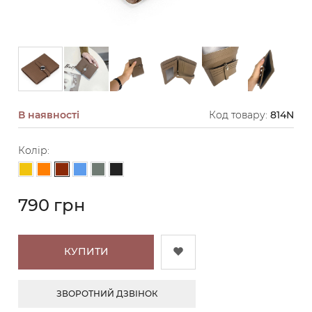
В наявності
Код товару:
814N
Колір:
Коричневий
Жовтий
Помаранчевий
Блакитний
Сіро-зелений
Чорний
790 грн
КУПИТИ
ЗВОРОТНИЙ ДЗВІНОК