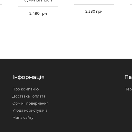
сумка Brandon
Ціна
2 380 грн
Ціна
2 480 грн
Інформація
Па
Про компанію
Пер
Доставка і оплата
Обмін і повернення
Угода користувача
Мапа сайту