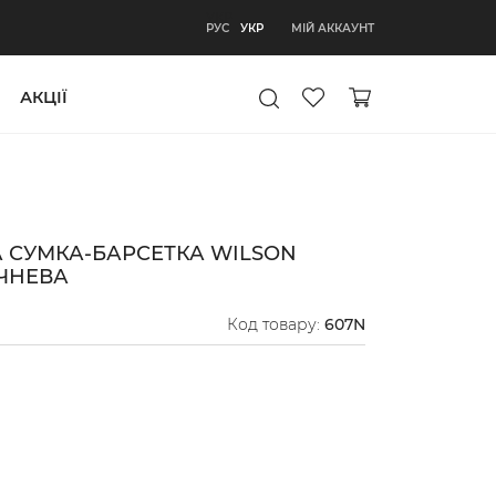
УКР
МІЙ АККАУНТ
РУС
УКР
АКЦІЇ
 СУМКА-БАРСЕТКА WILSON
ЧНЕВА
Код товару:
607N