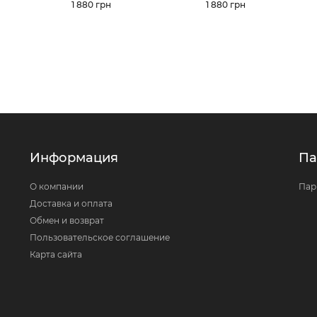
Цена
1 880 грн
Цена
1 880 грн
Информация
Па
О компании
Пар
Доставка и оплата
Обмен и возврат
Пользовательское соглашение
Карта сайта