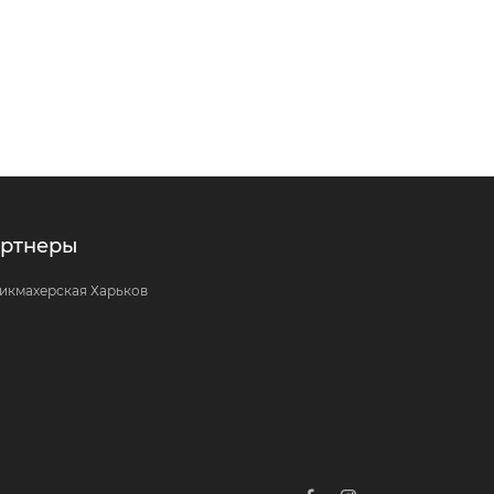
ртнеры
икмахерская Харьков