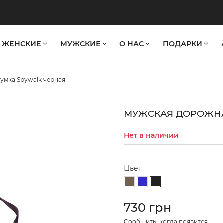
ЖЕНСКИЕ
МУЖСКИЕ
О НАС
ПОДАРКИ
умка Spywalk черная
МУЖСКАЯ ДОРОЖНА
Нет в наличии
Цвет:
Черный
Тауп
Синий
730 грн
Cообщить, когда появится: