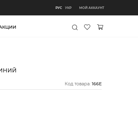
РУС
МОЙ АККАУНТ
РУС
УКР
АКЦИИ
СИНИЙ
Код товара:
166E