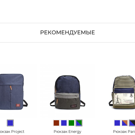
РЕКОМЕНДУЕМЫЕ
Синий
Коричневый
Синий
Зеленый
Сине-зеленый
Синий
Сине
С
юкзак Project
Рюкзак Energy
Рюкзак Pari