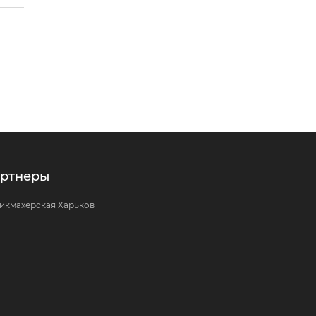
ртнеры
икмахерская Харьков