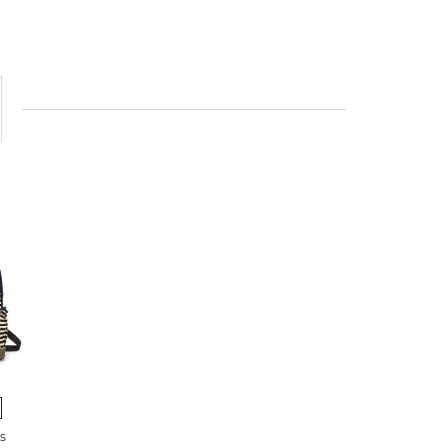
-бежевый
ине-черный
s