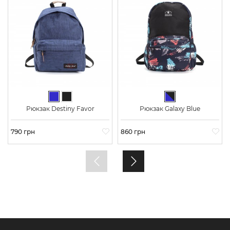
Синий
Черный
Сине-черный
Рюкзак Destiny Favor
Рюкзак Galaxy Blue
Цена
790 грн
Цена
860 грн