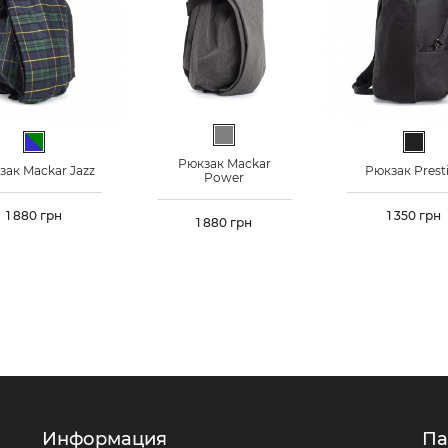
Серый
Сине-зеленый
Черн
Рюкзак Mackar
зак Mackar Jazz
Рюкзак Prest
Power
Цена
1 880 грн
Цена
1 350 грн
Цена
1 880 грн
Информация
Па