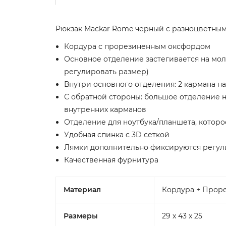
Рюкзак Mackar Rome черный с разноцветны
Кордура с прорезиненным оксфордом
Основное отделение застегивается на мо
регулировать размер)
Внутри основного отделения: 2 кармана н
С обратной стороны: большое отделение н
внутренних карманов
Отделение для ноутбука/планшета, кото
Удобная спинка с 3D сеткой
Лямки дополнительно фиксируются регул
Качественная фурнитура
Материал
Кордура + Прор
Размеры
29 x 43 x 25