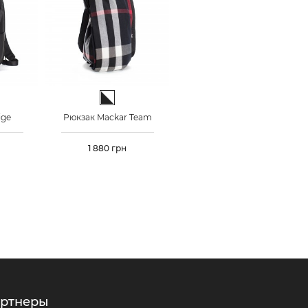
ый
Черно-белый
ige
Рюкзак Mackar Team
Цена
1 880 грн
ртнеры