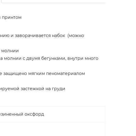
м принтом
лнию и заворачивается набок (можно
а молнии
а молнии с двумя бегунками, внутри много
рое защищено мягким пеноматериалом
ируемой застежкой на груди
езиненный оксфорд