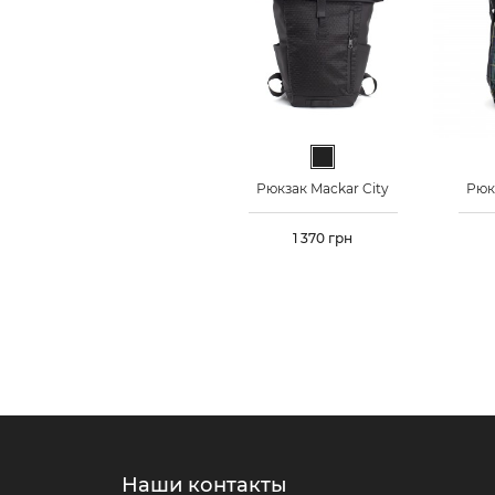
Черный
Рюкзак Mackar City
Рюк
Цена
1 370 грн
Наши контакты