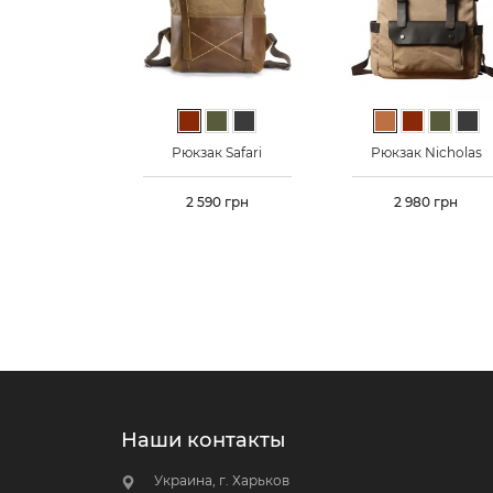
Коричневый
Хаки
Графит
Светло-корич
Коричневы
Хаки
Гра
Рюкзак Safari
Рюкзак Nicholas
Цена
2 590 грн
Цена
2 980 грн
Наши контакты
Украина, г. Харьков