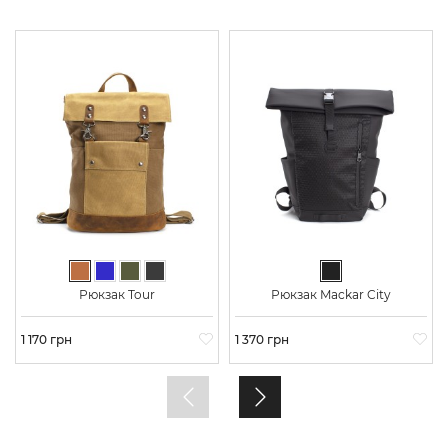
Светло-коричневый
Синий
Хаки
Графит
Черный
Рюкзак Tour
Рюкзак Mackar City
Цена
1 170 грн
Цена
1 370 грн