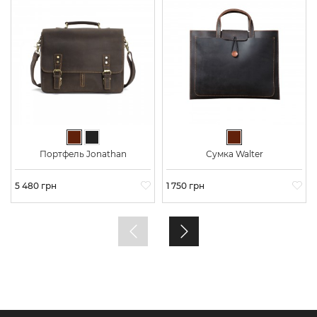
Темно-коричневый
Черный
Темно-коричневы
Портфель Jonathan
Сумка Walter
Цена
5 480 грн
Цена
1 750 грн