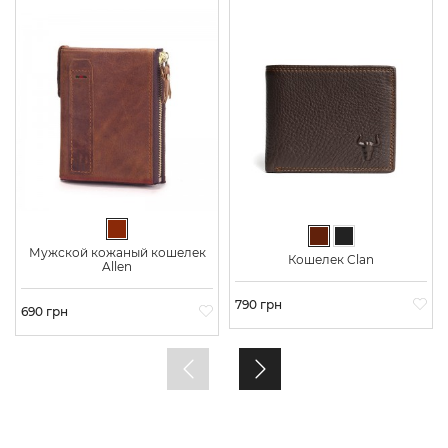
Коричневый
Темно-коричневый
Черный
Мужской кожаный кошелек
Кошелек Clan
Allen
Цена
790 грн
Цена
690 грн