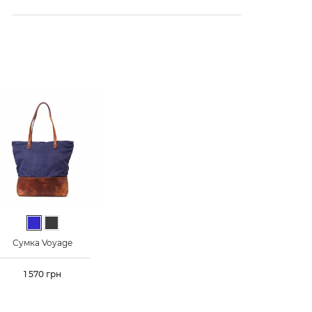
Синій
Графіт
Сумка Voyage
Ціна
1 570 грн