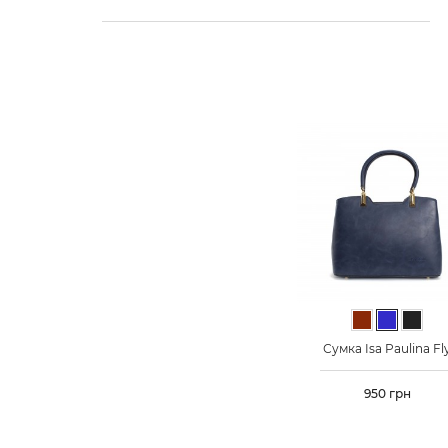
Коричневий
Синій
Чорн
Сумка Isa Paulina Fl
Ціна
950 грн