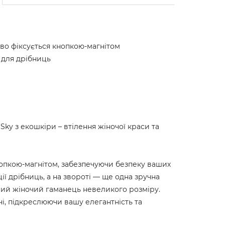
ово фіксується кнопкою-магнітом
 для дрібниць
 Sky з екошкіри – втілення жіночої краси та
нопкою-магнітом, забезпечуючи безпеку ваших
ії дрібниць, а на звороті — ще одна зручна
ний жіночий гаманець невеликого розміру.
чі, підкреслюючи вашу елегантність та