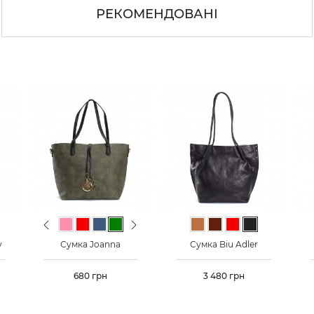
РЕКОМЕНДОВАНІ
Previous
Next
ий
Світло-коричневий
Світло-рожевий
Червоний
Сіро-синій
Зелений
Сірий
Чорний
Світло-коричневий
Темно-коричневий
Червоний
Чорний
y
Сумка Joanna
Сумка Biu Adler
Ціна
680 грн
Ціна
3 480 грн