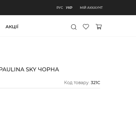
УКР
МІЙ АККАУНТ
РУС
УКР
АКЦІЇ
PAULINA SKY ЧОРНА
Код товару:
321C