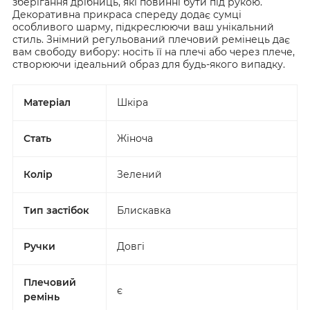
зберігання дрібниць, які повинні бути під рукою.
Декоративна прикраса спереду додає сумці
особливого шарму, підкреслюючи ваш унікальний
стиль. Знімний регульований плечовий ремінець дає
вам свободу вибору: носіть її на плечі або через плече,
створюючи ідеальний образ для будь-якого випадку.
Матеріал
Шкіра
Стать
Жіноча
Колір
Зелений
Тип застібок
Блискавка
Ручки
Довгі
Плечовий
є
ремінь