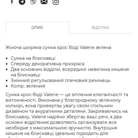
ОПИС
ВІДГУКИ
Жіноча шкіряна сумка крос боді Valerie зелена
Сумка на блискавці
Спереду декоративна прикраса
Два основних відділи, всередині: невелика кишеня
на блискавці
Знімний регульований плечовий ремінець
Колір: зелений
Сумка крос-боді Valerie — це втілення елегантності та
витонченості. Виконана у благородному зеленому
кольорі, вона привертає увагу своїм стильним
дизайном та акуратними деталями. Закриваючись на
блискавку, Valerie надійно зберігає ваші речі, а два
основні відділення дозволяють організувати все
необхідне з максимальною зручністю. Внутрішня
кишеня на блискавці ідеально підходить для