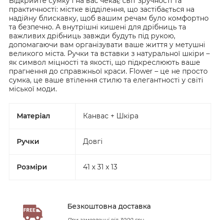
Відкрийте сумку і на вас чекає світ зручності та
практичності: містке відділення, що застібається на
надійну блискавку, щоб вашим речам було комфортно
та безпечно. А внутрішні кишені для дрібниць та
важливих дрібниць завжди будуть під рукою,
допомагаючи вам організувати ваше життя у метушні
великого міста. Ручки та вставки з натуральної шкіри –
як символ міцності та якості, що підкреслюють ваше
прагнення до справжньої краси. Flower – це не просто
сумка, це ваше втілення стилю та елегантності у світі
міської моди.
Матеріал
Канвас + Шкіра
Ручки
Довгі
Розміри
41 x 31 x 13
Безкоштовна доставка
При замовленні від 3000 грн