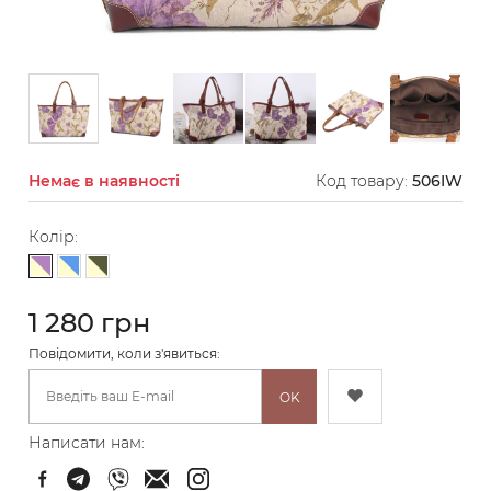
Немає в наявності
Код товару:
506IW
Колір:
Кремово-бузковий
Кремово-блакитний
Кремово-зелена
1 280 грн
Повідомити, коли з'явиться:
OK
Написати нам: