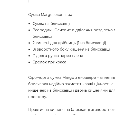
Сумка Margo, екошкіра
Сумка на блискавці
Всередині: Основне відділення розділен
блискавці
2 кишені для дрібниць (1 на блискавці)
Зі зворотного боку кишеня на блискавці
Є довга ручка через плече
Брелок-прикраса
Сіро-чорна сумка Margo з екошкіри - втілення
блискавка надійно захистить ваші цінності, а
кишенею на блискавці і двома кишенями для
простору.
Практична кишеня на блискавці зі зворотног