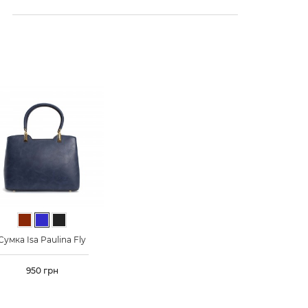
Коричневий
Синій
Чорний
Сумка Isa Paulina Fly
Ціна
950 грн