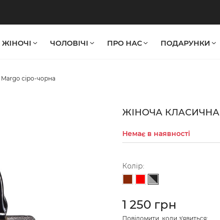
ЖІНОЧІ
ЧОЛОВІЧІ
ПРО НАС
ПОДАРУНКИ
 Margo сіро-чорна
ЖІНОЧА КЛАСИЧНА
Немає в наявності
Колір:
Сіро-чорний
Коричневий
Червоний
1 250 грн
Повідомити, коли з'явиться: