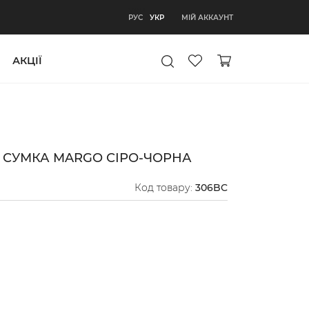
УКР
МІЙ АККАУНТ
РУС
УКР
АКЦІЇ
 СУМКА MARGO СІРО-ЧОРНА
Код товару:
306BC