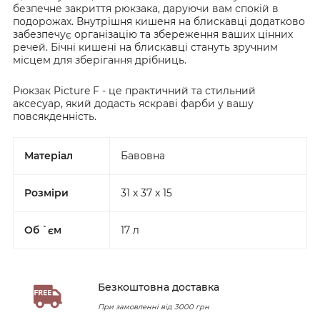
безпечне закриття рюкзака, даруючи вам спокій в
подорожах. Внутрішня кишеня на блискавці додатково
забезпечує організацію та збереження ваших цінних
речей. Бічні кишені на блискавці стануть зручним
місцем для зберігання дрібниць.
Рюкзак Picture F - це практичний та стильний
аксесуар, який додасть яскраві фарби у вашу
повсякденність.
Матеріал
Бавовна
Розміри
31 x 37 x 15
Об `єм
17 л
Безкоштовна доставка
При замовленні від 3000 грн