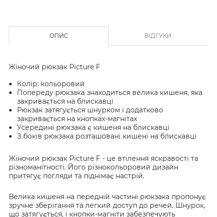
ОПИС
ВІДГУКИ
Жіночий рюкзак Picture F
Колір: кольоровий
Попереду рюкзака знаходиться велика кишеня, яка
закривається на блискавці
Рюкзак затягується шнурком і додатково
закривається на кнопках-магнітах
Усередині рюкзака є кишеня на блискавці
З боків рюкзака розташовані кишені на блискавці
Жіночий рюкзак Picture F - це втілення яскравості та
різноманітності. Його різнокольоровий дизайн
притягує погляди та піднімає настрій.
Велика кишеня на передній частині рюкзака пропонує
зручне зберігання та легкий доступ до речей. Шнурок,
що затягується, і кнопки-магніти забезпечують