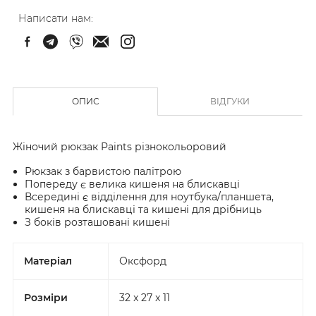
Написати нам:
ОПИС
ВІДГУКИ
Жіночий рюкзак Paints різнокольоровий
Рюкзак з барвистою палітрою
Попереду є велика кишеня на блискавці
Всередині є відділення для ноутбука/планшета,
кишеня на блискавці та кишені для дрібниць
З боків розташовані кишені
Матеріал
Оксфорд
Розміри
32 x 27 x 11