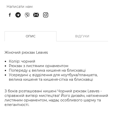
Написати нам:
ОПИС
ВІДГУКИ
Жіночий рюкзак Leaves
Колір: чорний
Рюкзак з листяним орнаментом
Попереду є велика кишеня на блискавці
Усередині є відділення для ноутбука/планшета,
велика кишеня та кишеня-сітка на блискавці
З боків розташовані кишені Чорний рюкзак Leaves -
справжній витвір мистецтва! Його дизайн, натхненний
листяним орнаментом, надає особливого шарму та
елегантності.