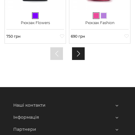
Фіолетовий
Рожевий
Бузковий
Рюкзак Flowers
Рюкзак Fashion
Ціна
750 грн
Ціна
690 грн
Наші контакти
Інформація
Партнери