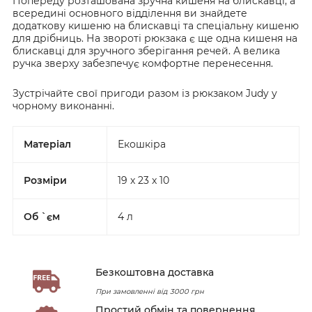
Попереду розташована зручна кишеня на блискавці, а
всередині основного відділення ви знайдете
додаткову кишеню на блискавці та спеціальну кишеню
для дрібниць. На звороті рюкзака є ще одна кишеня на
блискавці для зручного зберігання речей. А велика
ручка зверху забезпечує комфортне перенесення.
Зустрічайте свої пригоди разом із рюкзаком Judy у
чорному виконанні.
Матеріал
Екошкіра
Розміри
19 x 23 x 10
Об `єм
4 л
Безкоштовна доставка
При замовленні від 3000 грн
Простий обмін та повернення