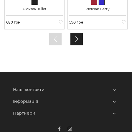
Чорний
Бордовий
Синій
Рюкзак Juliet
Рюкзак Betty
Ціна
680 грн
Ціна
590 грн
Наші контакти
Інформація
Партнери